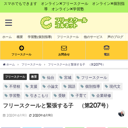
スマホでもできます オンライン×フリースクール オンライン×個別指
導 オンライン×学習塾
ホーム
概要
学習塾(個別指導)
フリースクール
他のサービス
声のブログ
フリースクール
お問合せ
電話
ホーム
フリースクール
フリースクールと緊張する子 （第207号）
フリースクール
教育
仙台
宮城
フリースクール
不登校
支援
小論文
国語
個別指導
現代文
学習塾
引きこもり
受験
子育て
企業研修
フリースクールと緊張する子 （第207号）
2020年6月9日
2020年6月9日