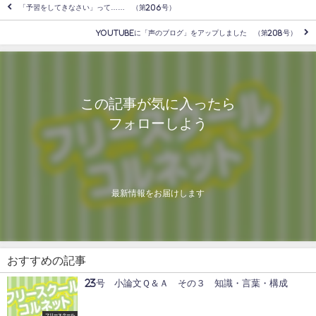
「予習をしてきなさい」って…… （第206号）
YouTubeに「声のブログ」をアップしました （第208号）
この記事が気に入ったら
フォローしよう
最新情報をお届けします
おすすめの記事
23号 小論文Ｑ＆Ａ その３ 知識・言葉・構成
フリースクール