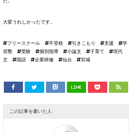
た。
大変うれしかったです。
#フリースクール #不登校 #引きこもり #支援 #学
習塾 #受験 #個別指導 #小論文 #子育て #現代
文 #国語 #企業研修 #仙台 #宮城
LINE
この記事を書いた人