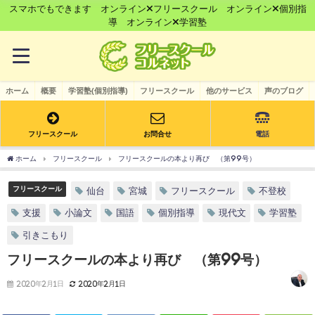
スマホでもできます オンライン×フリースクール オンライン×個別指
導 オンライン×学習塾
ホーム
概要
学習塾(個別指導)
フリースクール
他のサービス
声のブログ
フリースクール
お問合せ
電話
ホーム
フリースクール
フリースクールの本より再び （第99号）
フリースクール
仙台
宮城
フリースクール
不登校
支援
小論文
国語
個別指導
現代文
学習塾
引きこもり
フリースクールの本より再び （第99号）
2020年2月1日
2020年2月1日