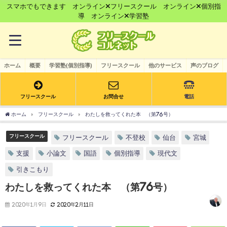
スマホでもできます オンライン×フリースクール オンライン×個別指
導 オンライン×学習塾
ホーム
概要
学習塾(個別指導)
フリースクール
他のサービス
声のブログ
フリースクール
お問合せ
電話
ホーム
フリースクール
わたしを救ってくれた本 （第76号）
フリースクール
フリースクール
不登校
仙台
宮城
支援
小論文
国語
個別指導
現代文
引きこもり
わたしを救ってくれた本 （第76号）
2020年1月9日
2020年2月11日