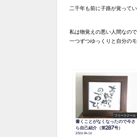
二千年も前に子路が覚って
私は物覚えの悪い人間なので
一つずつゆっくりと自分の
フリースクール
書くことがなくなったので今さ
ら自己紹介（第287号）
2026.04.16