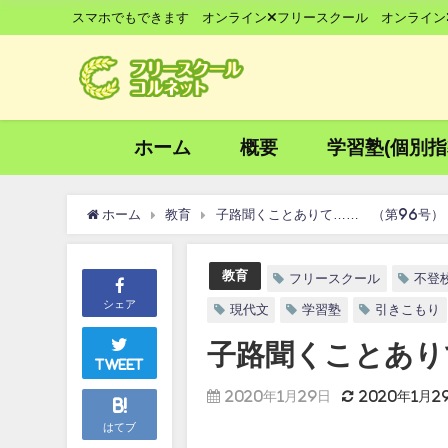
スマホでもできます オンライン×フリースクール オンライン
ホーム
概要
学習塾(個別指
ホーム
教育
子路聞くことありて…… （第96号）
教育
フリースクール
不登
シェア
現代文
学習塾
引きこもり
子路聞くことあり
Tweet
2020年1月29日
2020年1月2
B!
はてブ