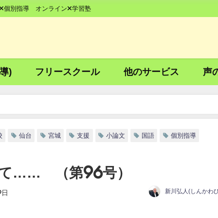
×個別指導 オンライン×学習塾
導)
フリースクール
他のサービス
声
校
仙台
宮城
支援
小論文
国語
個別指導
て…… （第96号）
新川弘人(しんかわひ
9日