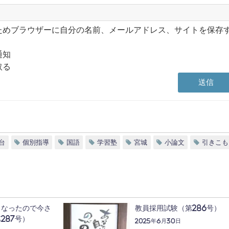
ためブラウザーに自分の名前、メールアドレス、サイトを保存
通知
取る
台
個別指導
国語
学習塾
宮城
小論文
引きこも
くなったので今さ
教員採用試験（第286号）
287号）
2025年6月30日