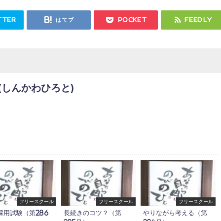
tter
はてブ
Pocket
Feedly
(しんかわひろと)
フリースクール
フリースクール
フリースクール
採用試験（第286
長続きのコツ？（第
やりながら考える（第