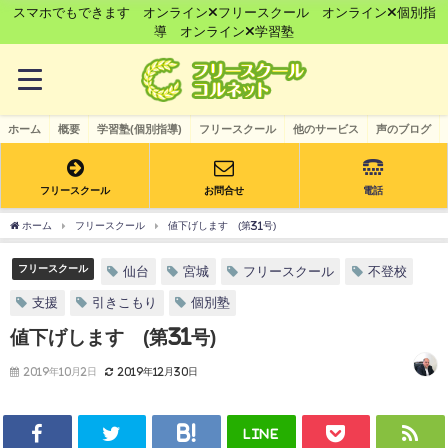
スマホでもできます オンライン×フリースクール オンライン×個別指
導 オンライン×学習塾
ホーム
概要
学習塾(個別指導)
フリースクール
他のサービス
声のブログ
フリースクール
お問合せ
電話
ホーム
フリースクール
値下げします (第31号)
フリースクール
仙台
宮城
フリースクール
不登校
支援
引きこもり
個別塾
値下げします (第31号)
2019年10月2日
2019年12月30日
LINE