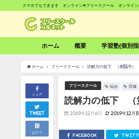
スマホでもできます オンライン×フリースクール オンライン
ホーム
概要
学習塾(個別指
ホーム
フリースクール
読解力の低下 （第51号）
フリースクール
仙台
宮城
シェア
読解力の低下 （
2019年12月6日
2019年12月
Tweet
B!
はてブ
Facebook
Twitt