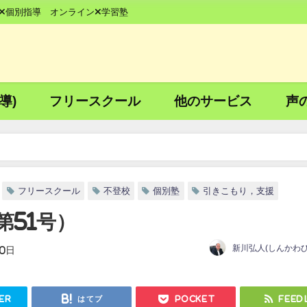
×個別指導 オンライン×学習塾
導)
フリースクール
他のサービス
声
フリースクール
不登校
個別塾
引きこもり，支援
第51号）
新川弘人(しんかわひ
30日
er
はてブ
Pocket
Feed