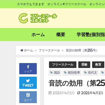
スマホでもできます オンライン×フリースクール オンライン
ホーム
概要
学習塾(個別指
ホーム
フリースクール
音読の効用（第255号）
フリースクール
受験
教育
シェア
国語
個別指導
現代文
音読の効用（第25
Tweet
2021年4月1日
2021年4月1日
B!
はてブ