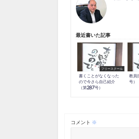
最近書いた記事
フリースクール
書くことがなくなった
教員
ので今さら自己紹介
号）
（第287号）
コメント
※