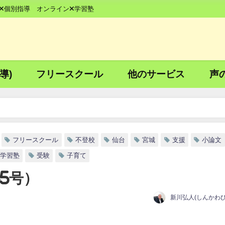
×個別指導 オンライン×学習塾
導)
フリースクール
他のサービス
声
フリースクール
不登校
仙台
宮城
支援
小論文
学習塾
受験
子育て
5号）
新川弘人(しんかわひ