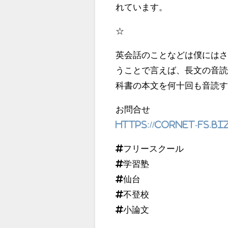
れています。
☆
英会話のことなどは僕には
うことで言えば、長文の音
科書の本文を何十回も音読
お問合せ
https://cornet-fs.bi
#フリースクール
#学習塾
#仙台
#不登校
#小論文